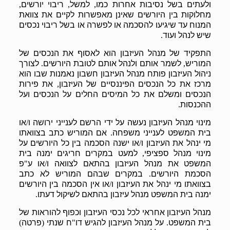
ולעתים בשל נסיבות אחרות כמו
למשל
ריבוי יורשים
,
,
,
מחלוקות בין היורשים שאינן מאפשרות לקיים את צוואת
המנוח עד שיגיעו להסכמה או לפשרה או בשל ריבוי נכסים
שיש לנהל ועוד
.
התפקיד של מנהל העיזבון הוא לאסוף את הנכסים של
המוריש
לשמר אותם ולנהל אותם לטובת היורשים
לצורך
.
,
ניהול העיזבון פותח מנהל העיזבון חשבון נאמנות שבו הוא
מרכז את כל הנכסים הפיננסיים של העיזבון
את פירות
,
הנכסים ומשלם את כל המיסים החלים על הנכסים ועל
ההכנסות
.
מינוי מנהל העיזבון נעשה על ידי הרשם לענייני ירושה ו
או
/
בית המשפט לענייני משפחה
אם המוריש כתב בצוואתו
.
מי ינהל את העיזבון ו
או ישנה הסכמה בין כל היורשים על
/
מינוי מנהל ספציפי
למעט במקרים חריגים ימנה בית
,
המשפט את מנהל העיזבון בהתאם לצוואה ו
או ע
פ
"
/
הסכמת היורשים
במקרים שבהם המוריש לא כתב
.
בצוואתו מי ינהל את העיזבון ו
או אין הסכמה בין היורשים
/
ימנה בית המשפט מנהל עיזבון בהתאם לשיקול דעתו
.
מנהל העיזבון אחראי לכל נכסי העיזבון וכפוף להוראות של
בית המשפט
על מנהל העיזבון להגיש דו
ח שנתי
פרטה
)
(
"
.