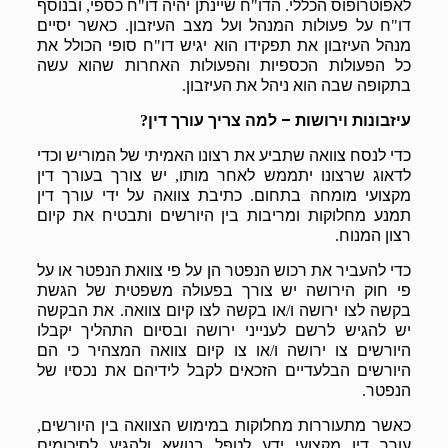
לאפוטרופוס הכללי
הדו
ח שיינתן יהיה דו
ח כספי
ובנוסף
,
"
"
.
דו
ח על פעולות המנהל ועל מצב העיזבון
כאשר יסיים
.
"
מנהל העיזבון את תפקידו הוא יגיש דו
ח סופי הכולל את
"
כל הפעולות הכספיות והפעולות האחרות שהוא עשה
בתקופה שבה הוא ניהל את העיזבון
.
עיזבונות וירושות – למה צריך עורך דין
?
כדי לנסח צוואה שתביע את רצונו האמיתי של המוריש וכדי
לדאוג שרצונו יתממש לאחר מותו
יש צורך בעורך דין
,
מקצועי מומחה בתחום
כתיבת צוואה על ידי עורך דין
.
תמנע מחלוקות ומריבות בין היורשים ותבטיח את קיום
רצון המנוח
.
כדי להעביר את רכוש הנפטר הן על פי צוואת הנפטר או על
פי חוק הירושה יש צורך בפעולה משפטית של הגשת
את הבקשה
בקשה לצו ירושה ו
/
או בקשה לצו קיום צוואה
.
יש להגיש לרשם לענייני ירושה ובסיום התהליך יקבלו
היורשים צו ירושה ו
או צו קיום צוואה המצהיר כי הם
/
היורשים הבלעדיים הזכאים לקבל לידיהם את נכסיו של
הנפטר
.
כאשר מתעוררות מחלוקות במימוש הצוואה בין היורשים
,
עורך דין מקצועי ידע לטפל בנושא ולהגיע לסיכומים