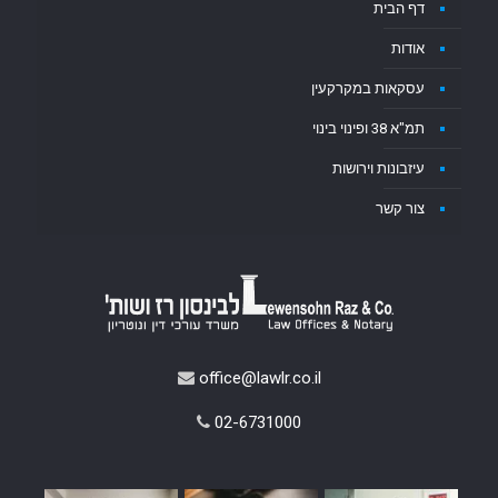
דף הבית
אודות
עסקאות במקרקעין
תמ"א 38 ופינוי בינוי
עיזבונות וירושות
צור קשר
office@lawlr.co.il
02-6731000