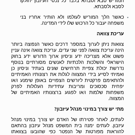
המוריש סבא וסבתא בלבד כל נכסי העיזבון יחולקו
לסבא ולסבתא
.
כאשר הלך המוריש לעולמו ולא הותיר אחריו בני
משפחה יעבור כל הרכוש שלו לידי המדינה
.
עריכת צוואה
צוואות ניתן לערוך במספר דרכים כאשר הנפוצה ביותר
הינה עריכת צוואה לפני שני עדים
עריכת צוואה אינה עניין
.
פשוט אלא מצריכה ידע וניסיון ארוך הדורש ידע בחוק
הישראלי והשלכות הלכתיות לאנשים מסורתיים בנוסף
נדרשת יכולת צפיית תרחישים שונים בעתיד וניסיון כן
ואמיתי לסייע בידי המצווה לגלות את רצונותיו האמיתיים
ולהתאימם פרקטית ליורשים הצפויים באופן שימנע ו
או
/
יפחית סכסוכים ומריבות עתידיות העלולות לפרק
משפחות שלמות ו
או לפגוע ברצונותיו האמיתיים של
/
המצווה
.
מתי יש צורך במינוי מנהל עיזבון
?
לעתים
לאחר פטירתו של האדם יש צורך במינוי מנהל
,
עיזבון
לעתים ימנה בית המשפט מנהל עיזבון בהתאם
.
להוראות מפורטות של הנפטר כפי שהובעו בצוואתו