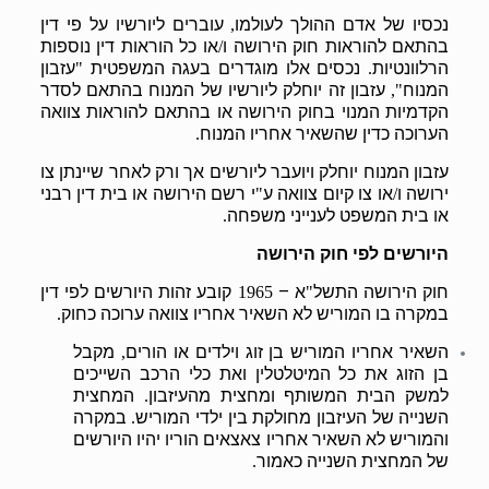
נכסיו של אדם ההולך לעולמו
עוברים ליורשיו על פי דין
,
בהתאם להוראות חוק הירושה ו
או כל הוראות דין נוספות
/
הרלוונטיות
נכסים אלו מוגדרים בעגה המשפטית
עזבון
"
.
המנוח
עזבון זה יוחלק ליורשיו של המנוח בהתאם לסדר
",
הקדמיות המנוי בחוק הירושה או בהתאם להוראות צוואה
הערוכה כדין שהשאיר אחריו המנוח
.
עזבון המנוח יוחלק ויועבר ליורשים אך ורק לאחר שיינתן צו
ירושה ו
או צו קיום צוואה ע
י רשם הירושה או בית דין רבני
"
/
או בית המשפט לענייני משפחה
.
היורשים לפי חוק הירושה
חוק הירושה התשל
א –
קובע זהות היורשים לפי דין
1965
"
במקרה בו המוריש לא השאיר אחריו צוואה ערוכה כחוק
.
השאיר אחריו המוריש בן זוג וילדים או הורים
מקבל
,
בן הזוג את כל המיטלטלין ואת כלי הרכב השייכים
למשק הבית המשותף ומחצית מהעיזבון
המחצית
.
השנייה של העיזבון מחולקת בין ילדי המוריש
במקרה
.
והמוריש לא השאיר אחריו צאצאים הוריו יהיו היורשים
של המחצית השנייה כאמור
.